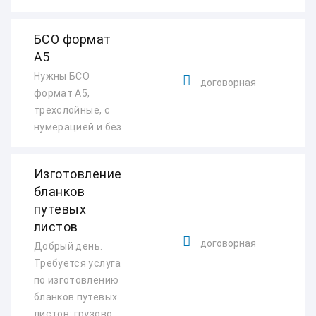
БСО формат
А5
Нужны БСО
договорная
формат А5,
трехслойные, с
нумерацией и без.
Изготовление
бланков
путевых
листов
договорная
Добрый день.
Требуется услуга
по изготовлению
бланков путевых
листов: грузово...