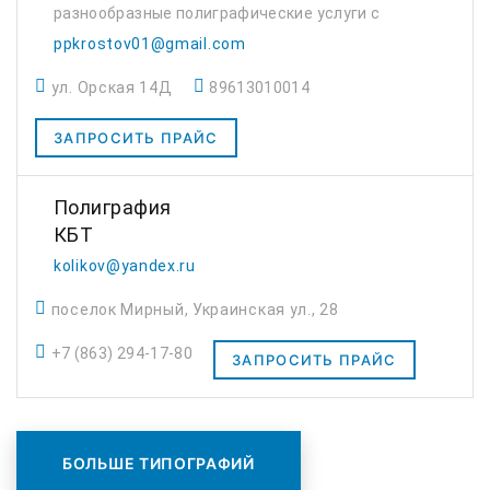
разнообразные полиграфические услуги с
1998 года. Пятнадцатилетний стаж
ppkrostov01@gmail.com
позволил квалифицированным сотрудникам
ул. Орская 14Д
89613010014
компании приобрести необходимый опыт и
c...
ЗАПРОСИТЬ ПРАЙС
Полиграфия
КБТ
kolikov@yandex.ru
поселок Мирный, Украинская ул., 28
+7 (863) 294-17-80
ЗАПРОСИТЬ ПРАЙС
БОЛЬШЕ ТИПОГРАФИЙ