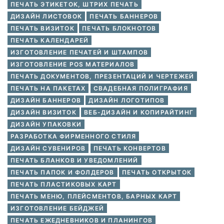
ПЕЧАТЬ ЭТИКЕТОК, ШТРИХ ПЕЧАТЬ
ДИЗАЙН ЛИСТОВОК
ПЕЧАТЬ БАННЕРОВ
ПЕЧАТЬ ВИЗИТОК
ПЕЧАТЬ БЛОКНОТОВ
ПЕЧАТЬ КАЛЕНДАРЕЙ
ИЗГОТОВЛЕНИЕ ПЕЧАТЕЙ И ШТАМПОВ
ИЗГОТОВЛЕНИЕ POS МАТЕРИАЛОВ
ПЕЧАТЬ ДОКУМЕНТОВ, ПРЕЗЕНТАЦИЙ И ЧЕРТЕЖЕЙ
ПЕЧАТЬ НА ПАКЕТАХ
СВАДЕБНАЯ ПОЛИГРАФИЯ
ДИЗАЙН БАННЕРОВ
ДИЗАЙН ЛОГОТИПОВ
ДИЗАЙН ВИЗИТОК
ВЕБ-ДИЗАЙН И КОПИРАЙТИНГ
ДИЗАЙН УПАКОВКИ
РАЗРАБОТКА ФИРМЕННОГО СТИЛЯ
ДИЗАЙН СУВЕНИРОВ
ПЕЧАТЬ КОНВЕРТОВ
ПЕЧАТЬ БЛАНКОВ И УВЕДОМЛЕНИЙ
ПЕЧАТЬ ПАПОК И ФОЛДЕРОВ
ПЕЧАТЬ ОТКРЫТОК
ПЕЧАТЬ ПЛАСТИКОВЫХ КАРТ
ПЕЧАТЬ МЕНЮ, ПЛЕЙСМЕНТОВ, БАРНЫХ КАРТ
ИЗГОТОВЛЕНИЕ БЕЙДЖЕЙ
ПЕЧАТЬ ЕЖЕДНЕВНИКОВ И ПЛАНИНГОВ