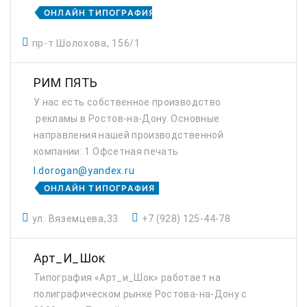
ОНЛАЙН ТИПОГРАФИЯ
пр-т Шолохова, 156/1
РИМ ПЯТЬ
У нас есть собственное производство
рекламы в Ростов-на-Дону. Основные
направления нашей производственной
компании: 1.Офсетная печать
(визитки,буклеты,каталоги,бланки,кубарики
l.dorogan@yandex.ru
,блокноты,календари) 2.Сувенирная
ОНЛАЙН ТИПОГРАФИЯ
продукция (пакеты бумажные с на...
ул. Вяземцева,33
+7 (928) 125-44-78
Арт_И_Шок
Типография «Арт_и_Шок» работает на
полиграфическом рынке Ростова-на-Дону с