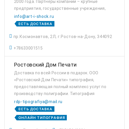
2000 года. Партнёры компании – крупные
предприятия, государственные учреждения,
банки. Типография обеспечивает
info@art-i-shock.ru
выполнение полного цикла услуг, а мощная
ЕСТЬ ДОСТАВКА
собственная пр...
пр.Космонавтов, 2Л, г.Ростов-на-Дону, 344092
+78633001515
Ростовский Дом Печати
Доставка по всей России в подарок. ООО
«Ростовский Дом Печати» типография,
предоставляющая полный комплекс услуг по
производству полиграфии. Типография
«Ростовский Дом Печати» является
rdp-tipografiya@mail.ru
высококачественным решением для вашего
ЕСТЬ ДОСТАВКА
бизнеса! Изготовлением ...
ОНЛАЙН ТИПОГРАФИЯ