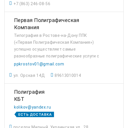
+7 (863) 246-08-56
Первая Полиграфическая
Компания
Типография в Ростове-на-Дону ППК
(«Первая Полиграфическая Компания»)
успешно осуществляет самые
разнообразные полиграфические услуги с
1998 года. Пятнадцатилетний стаж
ppkrostov01@gmail.com
позволил квалифицированным сотрудникам
ул. Орская 14Д
89613010014
компании приобрести необходимый опыт и
c...
Полиграфия
КБТ
kolikov@yandex.ru
ЕСТЬ ДОСТАВКА
поселок Мирный, Украинская ул., 28