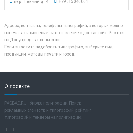
пер. Певчий д. 4
+79515040001
Адреса, контакты, телефоны типографий, в которых можно
напечатать тиснение - изготовление с доставкой в Ростове
на Донупредставлены выше.
Если вы хотите подобрать типографию, выберите вид
продукции, методы печати и город.
О проекте
PAGBAC.RU - биржа полиграфии. Поиск
рекламных агентств и типографий, рейтинг
типографий и тендеры на полиграфию.