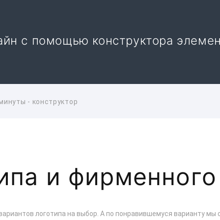
айн с помощью конструктора элеме
минуты - конструктор
ипа и фирменного
вариантов логотипа на выбор. А по понравившемуся варианту мы