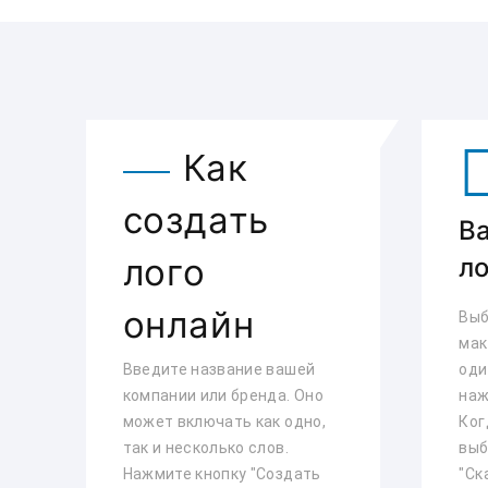
Как
создать
В
лого
ло
онлайн
Выб
мак
Введите название вашей
оди
компании или бренда. Оно
наж
может включать как одно,
Ког
так и несколько слов.
выб
Нажмите кнопку "Создать
"Ск