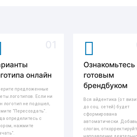
арианты
Ознакомьтесь
готипа онлайн
готовым
брендбуком
ерите предложенные
еты логотипов. Если ни
Вся айдентика (от визи
н логотип не подошел,
до соц. сетей) будет
мите "Пересоздать".
сформирована
да определитесь с
автоматически. Добав
ором, нажмите
слоган, откорректируй
ачать".
направление деятельн