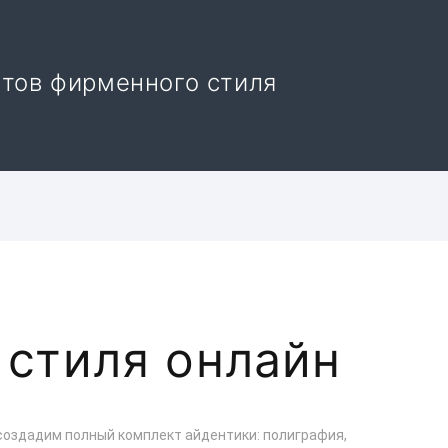
нтов фирменного стиля
 стиля онлайн
 создадим полный комплект айдентики: полиграфия,