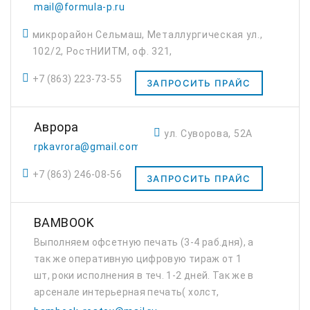
mail@formula-p.ru
микрорайон Сельмаш, Металлургическая ул.,
102/2, РостНИИТМ, оф. 321,
+7 (863) 223-73-55
ЗАПРОСИТЬ ПРАЙС
Аврора
ул. Суворова, 52А
rpkavrora@gmail.com
+7 (863) 246-08-56
ЗАПРОСИТЬ ПРАЙС
BAMBOOK
Выполняем офсетную печать (3-4 раб.дня), а
так же оперативную цифровую тираж от 1
шт, роки исполнения в теч. 1-2 дней. Так же в
арсенале интерьерная печать( холст,
баннер, постер, самоклейка), плоттерная