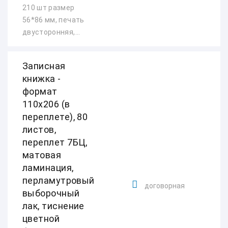
210 шт размер
56*86 мм, печать
двусторонняя,...
Записная
книжка -
формат
110х206 (в
переплете), 80
листов,
переплет 7БЦ,
матовая
ламинация,
перламутровый
договорная
выборочный
лак, тиснение
цветной