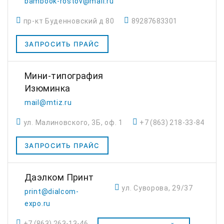
bambook-rostov@mail.ru
резка, постпечатная обработка
пр-кт Буденновский д 80
89287683301
(ламинировани...
ЗАПРОСИТЬ ПРАЙС
Мини-типография
Изюминка
mail@mtiz.ru
ул. Малиновского, 3Б, оф. 1
+7 (863) 218-33-84
ЗАПРОСИТЬ ПРАЙС
Даэлком Принт
ул. Суворова, 29/37
print@dialcom-
expo.ru
+7 (863) 263-13-46