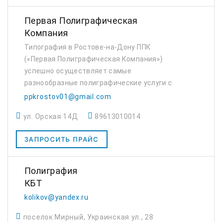
Первая Полиграфическая
Компания
Типография в Ростове-на-Дону ППК
(«Первая Полиграфическая Компания»)
успешно осуществляет самые
разнообразные полиграфические услуги с
1998 года. Пятнадцатилетний стаж
ppkrostov01@gmail.com
позволил квалифицированным сотрудникам
ул. Орская 14Д
89613010014
компании приобрести необходимый опыт и
c...
ЗАПРОСИТЬ ПРАЙС
Полиграфия
КБТ
kolikov@yandex.ru
поселок Мирный, Украинская ул., 28