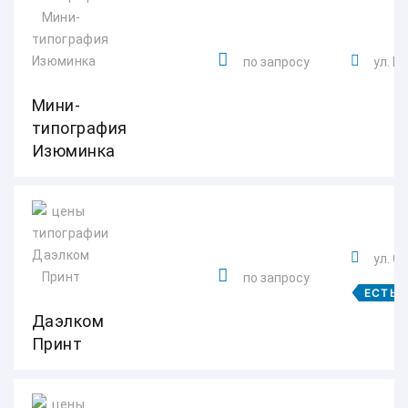
по запросу
ул. М
Мини-
типография
Изюминка
ул. С
по запросу
ЕСТЬ 
Даэлком
Принт