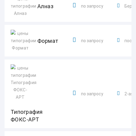
Алназ
по запросу
Берег
Формат
по запросу
посел
по запросу
2-ая 
Типография
ФОКС-АРТ