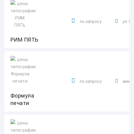
по запросу
ул. В
РИМ ПЯТЬ
по запросу
микро
Формула
печати