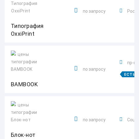
по запросу
Росто
Типография
OxxiPrint
пр-кт
по запросу
ЕСТЬ 
BAMBOOK
по запросу
Социа
Блок-нот