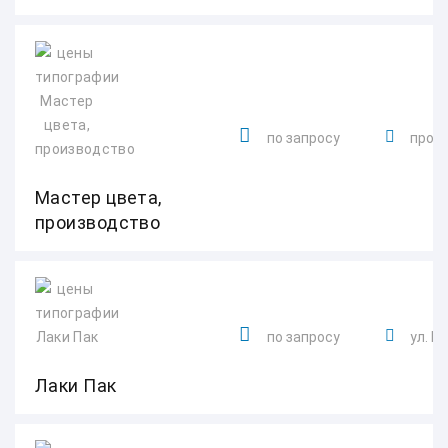
по запросу
просп
Мастер цвета,
производство
по запросу
ул. М
Лаки Пак