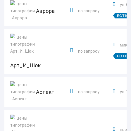
ул. С
Аврора
по запросу
ЕСТЬ 
микро
по запросу
ЕСТЬ 
Арт_И_Шок
Аспект
по запросу
ул. 1
просп