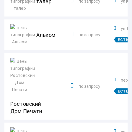
талер
по запросу
ул Ю
ул. Н
Альком
по запросу
ЕСТЬ 
пер. 
по запросу
ЕСТЬ 
Ростовский
Дом Печати
ул. Т