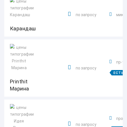
по запросу
микро
Карандаш
пр-т 
по запросу
ЕСТЬ 
Printhit
Марина
просп
по запросу