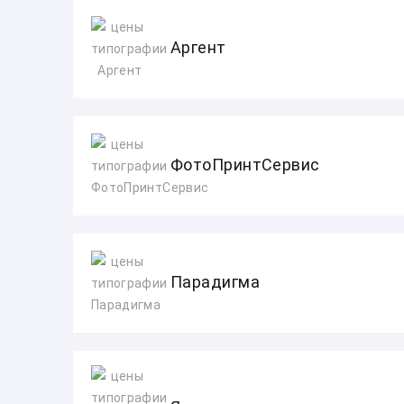
Аргент
ФотоПринтСервис
Парадигма