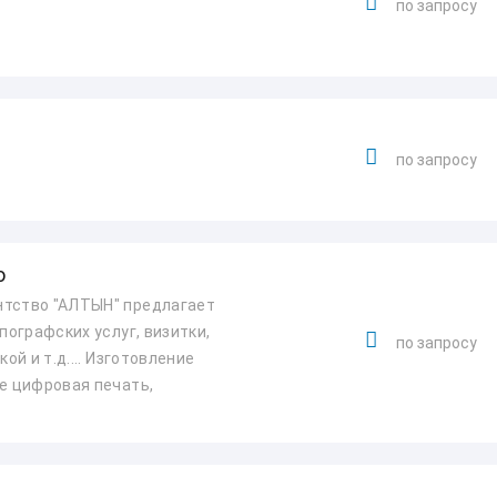
по запросу
по запросу
о
нтство "АЛТЫН" предлагает
пографских услуг, визитки,
по запросу
ой и т.д.... Изготовление
же цифровая печать,