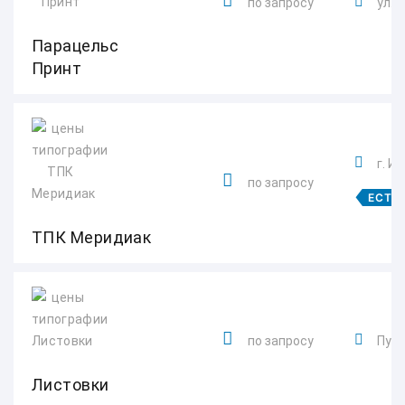
по запросу
ул. 
Парацельс
Принт
г. И
по запросу
ЕСТЬ
ТПК Меридиак
по запросу
Пушк
Листовки