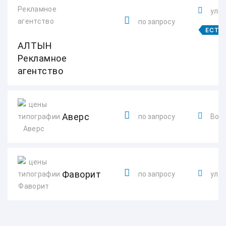
улиц
по запросу
ЕСТЬ
АЛТЫН
Рекламное
агентство
Аверс
по запросу
Вотк
Фаворит
по запросу
ул. 