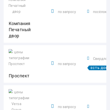
по запросу
посёлок Ше
Компания
Печатный
двор
Свердловс
по запросу
ЕСТЬ ДОС
Проспект
по запросу