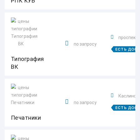
РПК КУБ
проспект 
по запросу
ЕСТЬ ДОС
Типография
ВК
Каслинская
по запросу
ЕСТЬ ДОС
Печатники