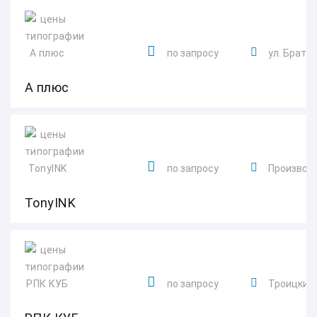
по запросу
ул. Братье
А плюс
по запросу
Производс
TonyINK
по запросу
Троицкий 