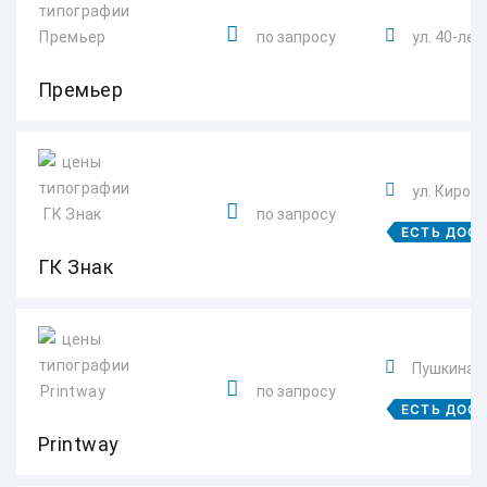
по запросу
ул. 40-лет
Премьер
ул. Кирова
по запросу
ЕСТЬ ДОС
ГК Знак
Пушкина 
по запросу
ЕСТЬ ДОС
‎Printway