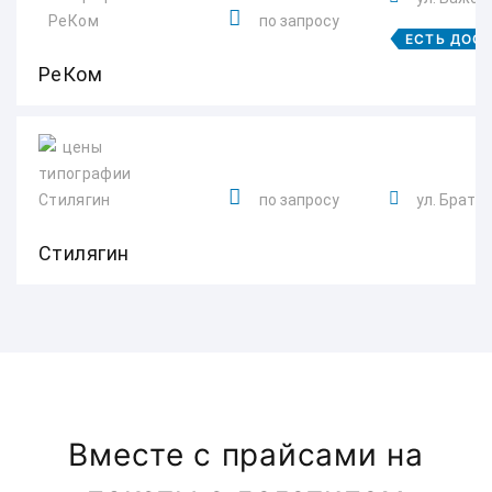
по запросу
ЕСТЬ ДОС
РеКом
по запросу
ул. Брать
Стилягин
Вместе с прайсами на