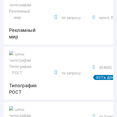
по запросу
просп. По
Рекламный
мир
454000, Че
по запросу
ЕСТЬ ДОС
Типография
РОСТ
ул. Бажова