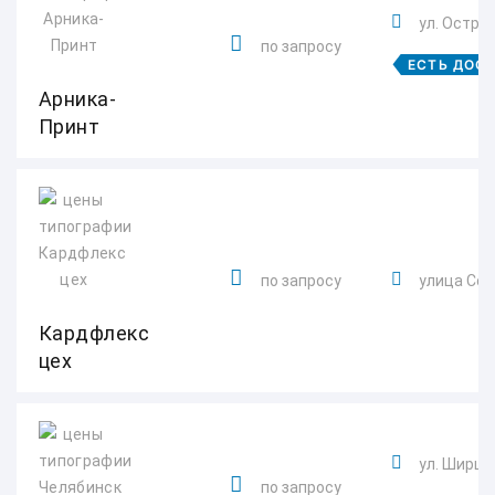
ул. Остров
по запросу
ЕСТЬ ДОС
Арника-
Принт
по запросу
улица Сол
Кардфлекс
цех
ул. Ширшов
по запросу