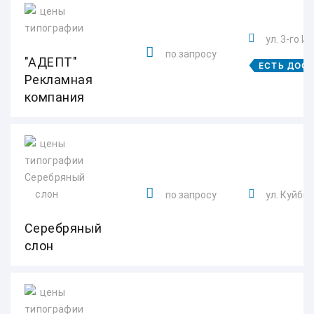
ул. 3-го И
по запросу
"АДЕПТ"
ЕСТЬ ДОС
Рекламная
компания
по запросу
ул. Куйбы
Серебряный
слон