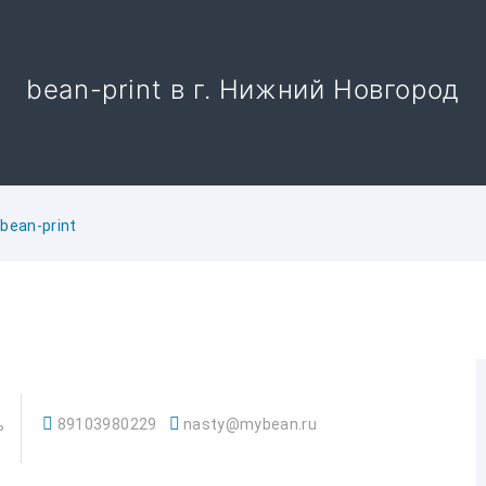
bean-print в г. Нижний Новгород
bean-print
89103980229
nasty@mybean.ru
ь