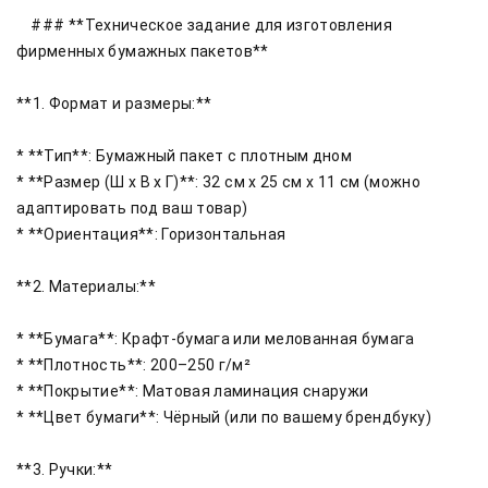
    ### **Техническое задание для изготовления 
фирменных бумажных пакетов**

**1. Формат и размеры:**

* **Тип**: Бумажный пакет с плотным дном

* **Размер (Ш x В x Г)**: 32 см x 25 см x 11 см (можно 
адаптировать под ваш товар)

* **Ориентация**: Горизонтальная

**2. Материалы:**

* **Бумага**: Крафт-бумага или мелованная бумага

* **Плотность**: 200–250 г/м²

* **Покрытие**: Матовая ламинация снаружи

* **Цвет бумаги**: Чёрный (или по вашему брендбуку)

**3. Ручки:**
