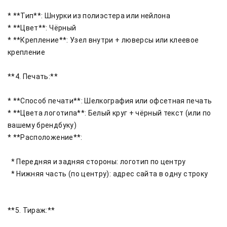
* **Тип**: Шнурки из полиэстера или нейлона

* **Цвет**: Чёрный

* **Крепление**: Узел внутри + люверсы или клеевое 
крепление

**4. Печать:**

* **Способ печати**: Шелкография или офсетная печать

* **Цвета логотипа**: Белый круг + чёрный текст (или по 
вашему брендбуку)

* **Расположение**:

  * Передняя и задняя стороны: логотип по центру

  * Нижняя часть (по центру): адрес сайта в одну строку

**5. Тираж:**
