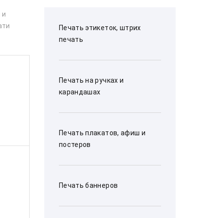
 и
ати
Печать этикеток, штрих
печать
Печать на ручках и
карандашах
Печать плакатов, афиш и
постеров
Печать баннеров