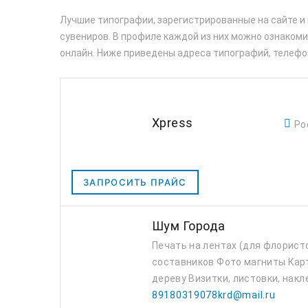
Лучшие типографии, зарегистрированные на сайте и
сувениров. В профиле каждой из них можно ознакомит
онлайн. Ниже приведены адреса типографий, телефо
Xpress
Ро
ЗАПРОСИТЬ ПРАЙС
Шум Города
Печать на лентах (для флористо
составников Фото магниты Карт
дереву Визитки, листовки, накле
89180319078krd@mail.ru