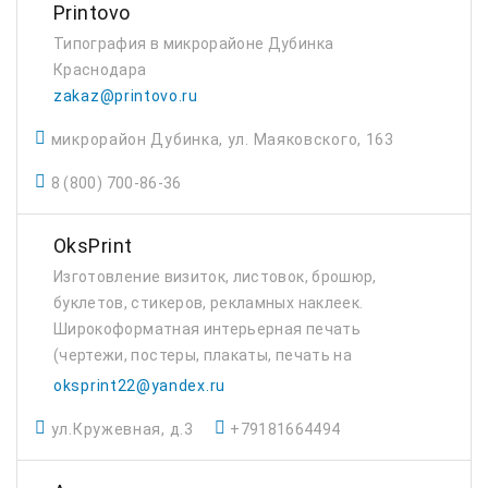
Printovo
Типография в микрорайоне Дубинка
Краснодара
zakaz@printovo.ru
микрорайон Дубинка, ул. Маяковского, 163
8 (800) 700-86-36
OksPrint
Изготовление визиток, листовок, брошюр,
буклетов, стикеров, рекламных наклеек.
Широкоформатная интерьерная печать
(чертежи, постеры, плакаты, печать на
холстах) контурная резка самоклеящихся
oksprint22@yandex.ru
материалов. Печать на сатиновых лентах,
ул.Кружевная, д.3
+79181664494
изготовление бир...