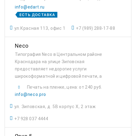
фотоколлажей и термоперенос на одежду.
info@edart.ru
Типография в Краснодаре.
ЕСТЬ ДОСТАВКА
ул.Красная 113, офис 1
+7 (989) 288-17-88
Neco
Типография Neco в Центральном районе
Краснодара на улице Зиповская
предоставляет недорогие услуги
широкоформатной и цифровой печати, а
также шелкографии, дизайна и оформления
Печать на пленке, цена: от 240 руб.
витрин и магазинов.
info@neco.pro
ул. Зиповская, д. 5В корпус Х, 2 этаж
+7 928 037 4444