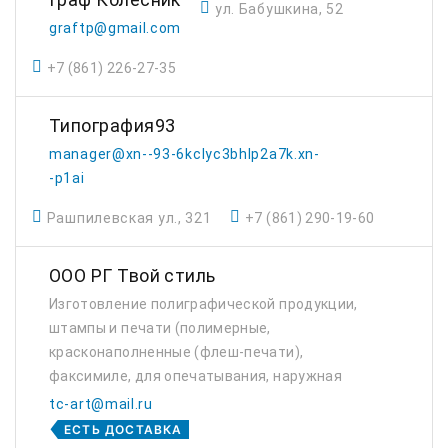
ул. Бабушкина, 52
graftp@gmail.com
+7 (861) 226-27-35
Типография93
manager@xn--93-6kclyc3bhlp2a7k.xn-
-p1ai
Рашпилевская ул., 321
+7 (861) 290-19-60
ООО РГ Твой стиль
Изготовление полиграфической продукции,
штампы и печати (полимерные,
красконаполненные (флеш-печати),
факсимиле, для опечатывания, наружная
реклама (изготовление, монтаж,
tc-art@mail.ru
согласование). Опыт в разработке
ЕСТЬ ДОСТАВКА