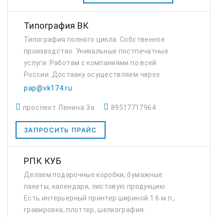
Типография ВК
Типография полного цикла. Собственное
производство. Уникальные постпечатные
услуги. Работам с компаниями по всей
России. Доставку осуществляем через
транспортные компании. Работам с бумагой,
pap@vk174.ru
картоном и микрогофрокартоном. В штате
проспект Ленина 3а
89517717964
если дизайнеры, к...
ЗАПРОСИТЬ ПРАЙС
РПК КУБ
Делаем подарочные коробки, бумажные
пакеты, календари, листовую продукцию.
Есть интерьерный принтер шириной 1.6 м.п.,
гравировка, плоттер, шелкография.