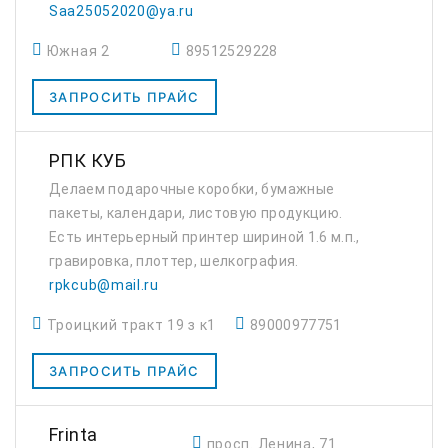
эстетичный дизайн для роста и развития
Saa25052020@ya.ru
вашего бизнеса. Предлагаю широкий спектр
Южная 2
89512529228
услуг: ✅ Ра...
ЗАПРОСИТЬ ПРАЙС
РПК КУБ
Делаем подарочные коробки, бумажные
пакеты, календари, листовую продукцию.
Есть интерьерный принтер шириной 1.6 м.п.,
гравировка, плоттер, шелкография.
rpkcub@mail.ru
Троицкий тракт 19 з к1
89000977751
ЗАПРОСИТЬ ПРАЙС
Frinta
просп. Ленина, 71