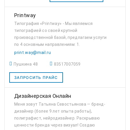
‎Printway
Типография «Printway» - Мы являемся
типографией со своей крупной
производственной базой, предлагаем услуги
по 4 основным направлениям: 1.
Полиграфическая продукция: Визитки,
print.way@mail.ru
листовки и буклеты, календари, брошюры и
Пушкина 48
83517007059
каталоги, блокноты, наклейки и ...
ЗАПРОСИТЬ ПРАЙС
Дизайнерская Онлайн
Меня зовут Татьяна Севостьянова — бренд-
дизайнер (более 9 лет опыта работы),
полиграфист, нейродизайнер. Раскрываю
ценности бренда через визуал! Создаю