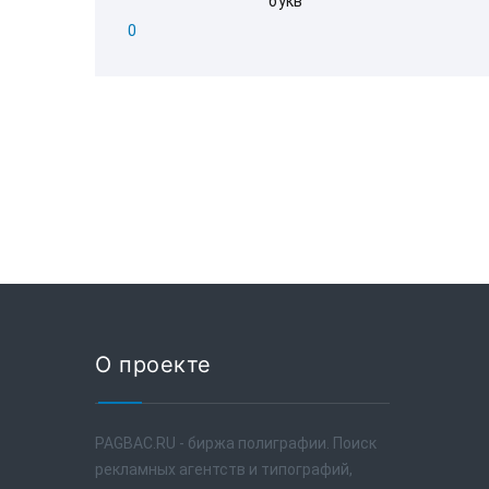
букв
0
О проекте
PAGBAC.RU - биржа полиграфии. Поиск
рекламных агентств и типографий,