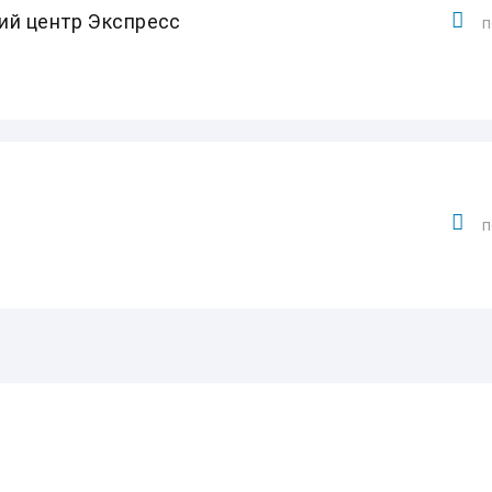
ий центр Экспресс
п
п