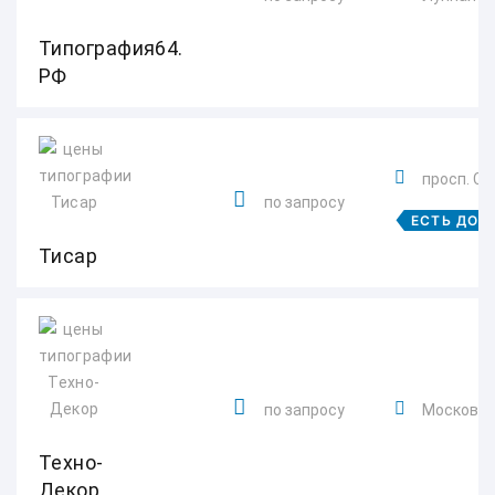
Типография64.
РФ
просп. Стр
по запросу
ЕСТЬ ДОС
Тисар
по запросу
Московска
Техно-
Декор