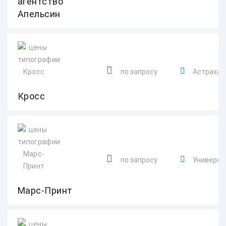
агентство
Апельсин
по запросу
Астраханс
Кросс
по запросу
Университ
Марс-Принт