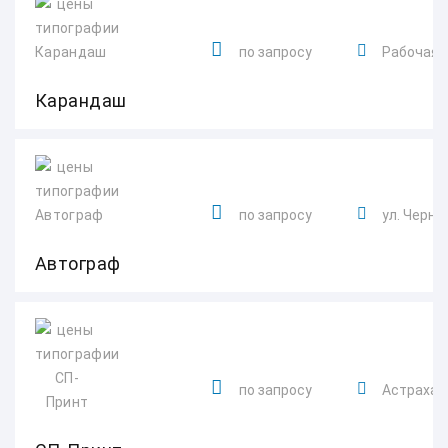
по запросу
Рабочая у
Карандаш
по запросу
ул. Черны
Автограф
по запросу
Астраханск