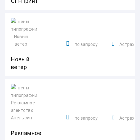
СП-Принт
по запросу
Астраханс
Новый
ветер
по запросу
Астраханс
Рекламное