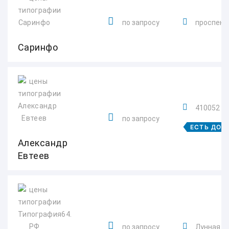
по запросу
проспект 
Саринфо
410052
по запросу
ЕСТЬ ДОС
Александр
Евтеев
по запросу
Лунная ул