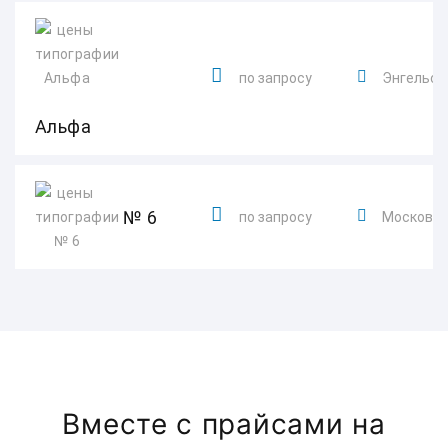
по запросу
Энгельс, 
Альфа
№ 6
по запросу
Московская
Вместе с прайсами на