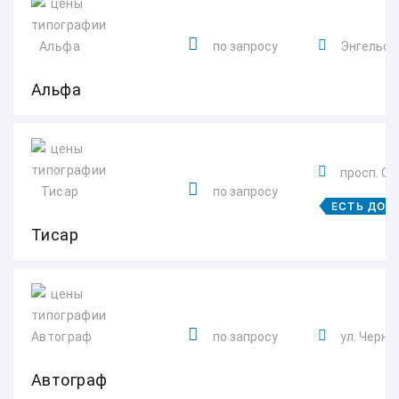
по запросу
Энгельс, 
Альфа
просп. Стр
по запросу
ЕСТЬ ДОС
Тисар
по запросу
ул. Черны
Автограф