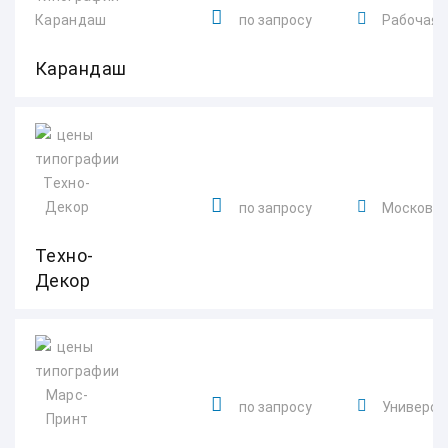
по запросу
Рабочая у
Карандаш
по запросу
Московска
Техно-
Декор
по запросу
Университ