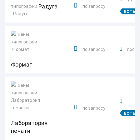
Радуга
по запросу
ЕСТЬ 
по запросу
посел
Формат
по запросу
ЕСТЬ 
Лаборатория
печати