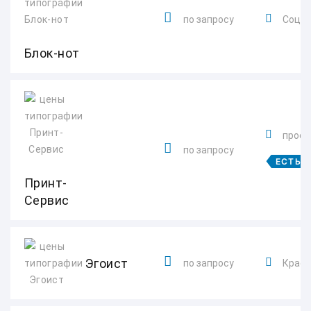
по запросу
Социа
Блок-нот
просп
по запросу
ЕСТЬ 
Принт-
Сервис
Эгоист
по запросу
Красно