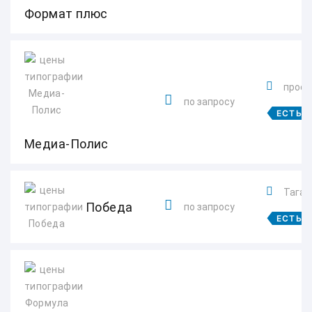
Формат плюс
просп
по запросу
ЕСТЬ 
Медиа-Полис
Таганр
Победа
по запросу
ЕСТЬ 