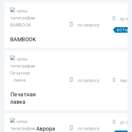
пр-кт
по запросу
ЕСТЬ 
BAMBOOK
по запросу
пер. 
Печатная
лавка
ул. Су
Аврора
по запросу