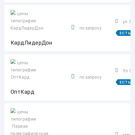
ул. Ле
по запросу
ЕСТЬ 
КардЛидерДон
Ул. П
по запросу
ЕСТЬ 
ОптКард
микро