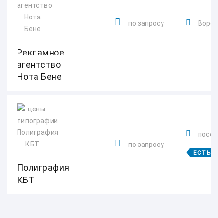
по запросу
Ворош
Рекламное
агентство
Нота Бене
посел
по запросу
ЕСТЬ 
Полиграфия
КБТ