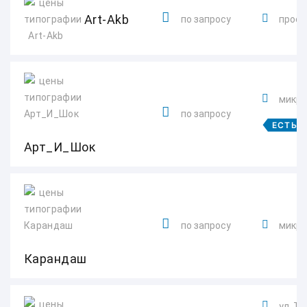
Art-Akb
по запросу
просп.
микро
по запросу
ЕСТЬ 
Арт_И_Шок
по запросу
микро
Карандаш
ул. Те