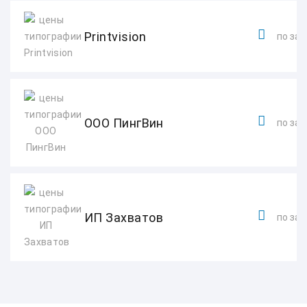
Printvision
по зап
ООО ПингВин
по зап
ИП Захватов
по зап