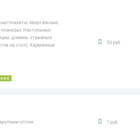
вые/плакаты; квартальные;
 планеры). Настольные:
идки, домики, отрывные
50 руб.
тов на стол). Карманные
ЕНИЕ
крупным оптом.
1 руб.