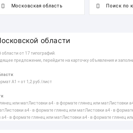
Поиск по 
Московской области
 области от 17 типографий.
дящее предложение, перейдите на карточку объявления и заполн
бласти
:
рмат А1 = от 1,2 руб /лист
ти
:
лянец или матЛистовки а4 - в формате глянец или матЛистовки а4
атЛистовки а4 - в формате глянец или матЛистовки а4 - в формат
а4 - в формате глянец или матЛистовки а4 - в формате глянец ил