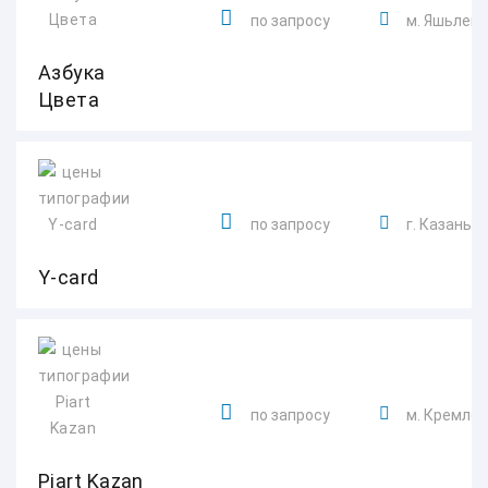
по запросу
м. Яшьлек
Азбука
Цвета
по запросу
г. Казань, 
Y-card
по запросу
м. Кремле
Piart Kazan