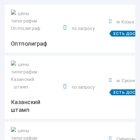
м. Козья С
по запросу
ЕСТЬ ДОСТ
Оптполиграф
м. Суконна
по запросу
ЕСТЬ ДОСТ
Казанский
штамп
Сибирский т