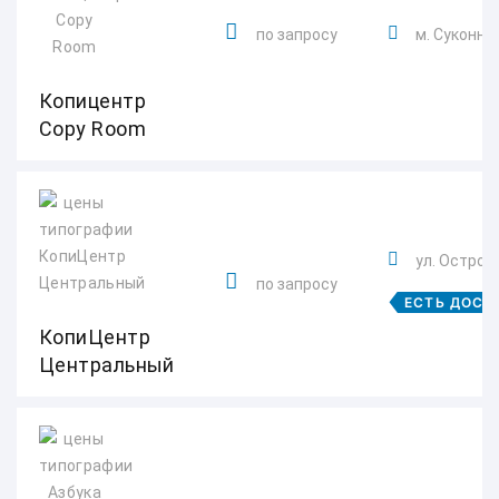
по запросу
м. Суконна
Копицентр
Copy Room
ул. Остров
по запросу
ЕСТЬ ДОСТ
КопиЦентр
Центральный