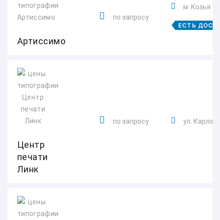
м. Козья С
по запросу
ЕСТЬ ДОСТ
Артиссимо
по запросу
ул. Карла 
Центр
печати
Линк