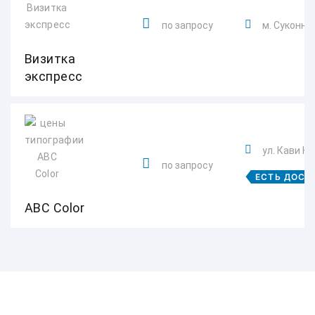
по запросу
м. Суконна
Визитка
экспресс
ул. Кави На
по запросу
ЕСТЬ ДОСТ
ABC Color