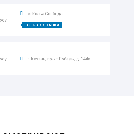
м. Козья Слобода
росу
ЕСТЬ ДОСТАВКА
росу
г. Казань, пр-кт Победы, д. 144а