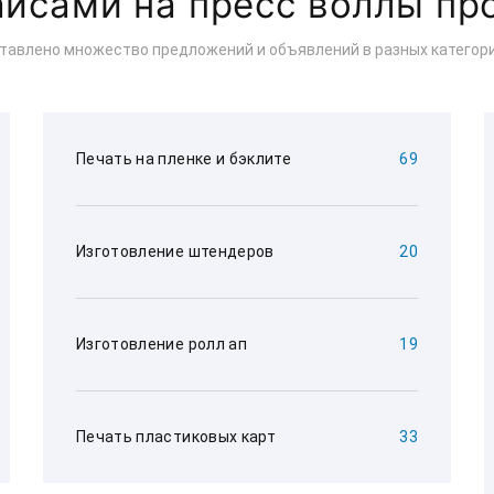
айсами на пресс воллы п
ставлено множество предложений и объявлений в разных категори
Печать на пленке и бэклите
69
Изготовление штендеров
20
Изготовление ролл ап
19
Печать пластиковых карт
33