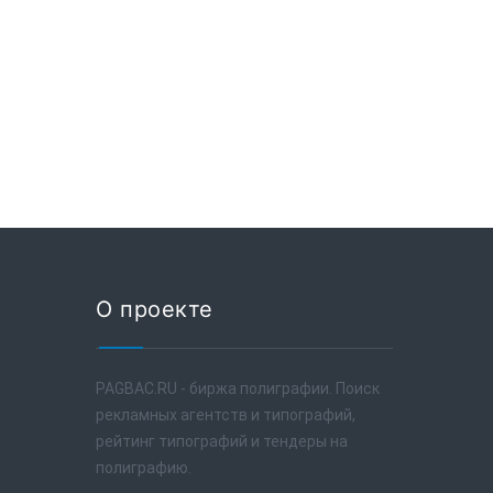
О проекте
PAGBAC.RU - биржа полиграфии. Поиск
рекламных агентств и типографий,
рейтинг типографий и тендеры на
полиграфию.