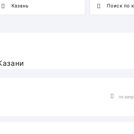
Поиск по 
Казани
по зап