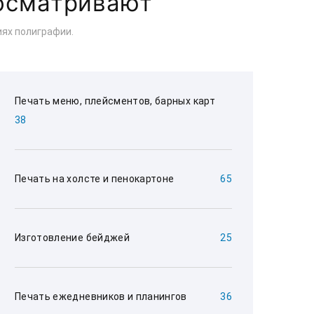
росматривают
ях полиграфии.
Печать меню, плейсментов, барных карт
38
Печать на холсте и пенокартоне
65
Изготовление бейджей
25
Печать ежедневников и планингов
36