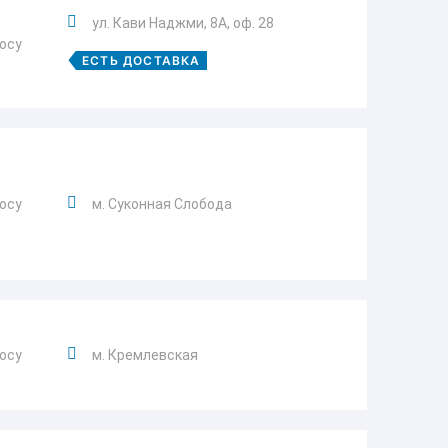
ул. Кави Наджми, 8А, оф. 28
росу
ЕСТЬ ДОСТАВКА
росу
м. Суконная Слобода
росу
м. Кремлевская