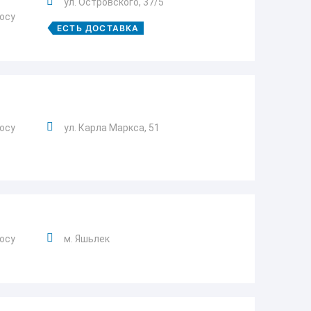
ул. Островского, 37/5
росу
ЕСТЬ ДОСТАВКА
росу
ул. Карла Маркса, 51
росу
м. Яшьлек