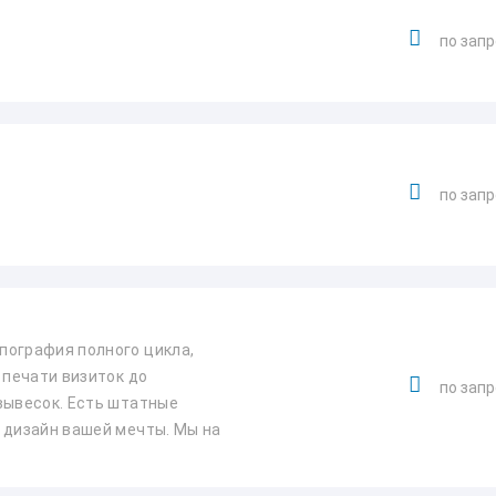
по зап
по зап
пография полного цикла,
 печати визиток до
по зап
вывесок. Есть штатные
 дизайн вашей мечты. Мы на