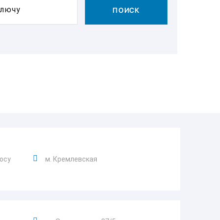
ключу
ПОИСК
росу
м. Кремлевская