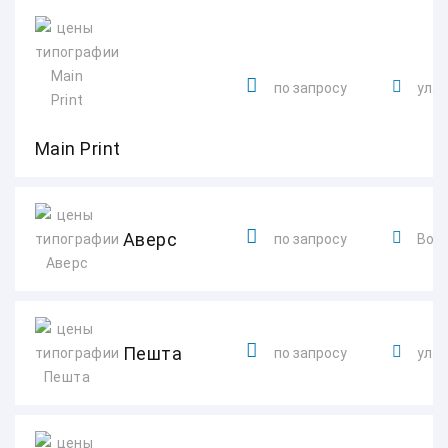
по запросу
ул. 
Main Print
Аверс
по запросу
Вотк
Пешта
по запросу
ул. 