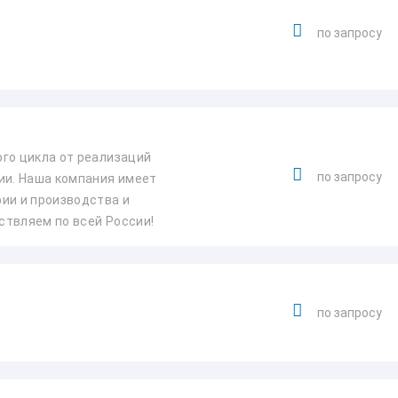
по запросу
го цикла от реализаций
по запросу
ии. Наша компания имеет
ии и производства и
ствляем по всей России!
по запросу