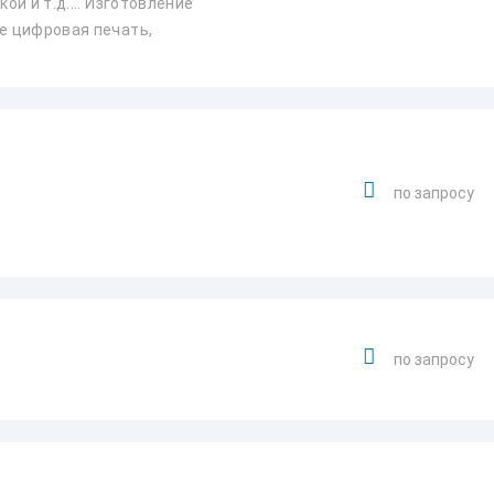
ой и т.д.... Изготовление
же цифровая печать,
по запросу
по запросу