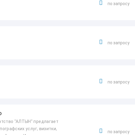
по запросу
по запросу
по запросу
о
нтство "АЛТЫН" предлагает
пографских услуг, визитки,
по запросу