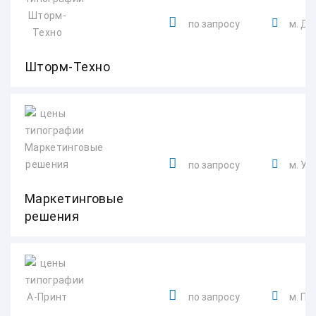
по запросу
м. Д
Шторм-Техно
по запросу
м. У
Маркетинговые
решения
по запросу
м. Пл