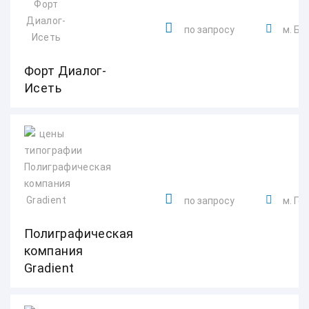
по запросу
м. Бо
Форт Диалог-
Исеть
по запросу
м. Ге
Полиграфическая
компания
Gradient