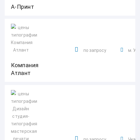
А-Принт
по запросу
м. Ур
Компания
Атлант
по запросу
Чкало