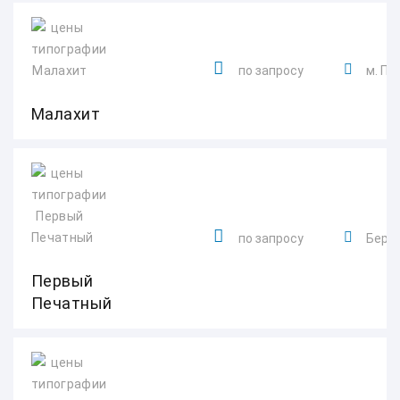
по запросу
м. Пл
Малахит
по запросу
Берёз
Первый
Печатный