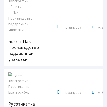
по запросу
м. Ур
Бьюти Пак,
Производство
подарочной
упаковки
по запросу
м. Бо
Русэтикетка