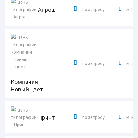
Апрош
по запросу
м. Пл
по запросу
м. Д
Компания
Новый цвет
Принт
по запросу
м. М