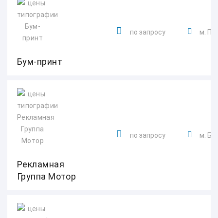
по запросу
м. Пл
Бум-принт
по запросу
м. Бо
Рекламная
Группа Мотор