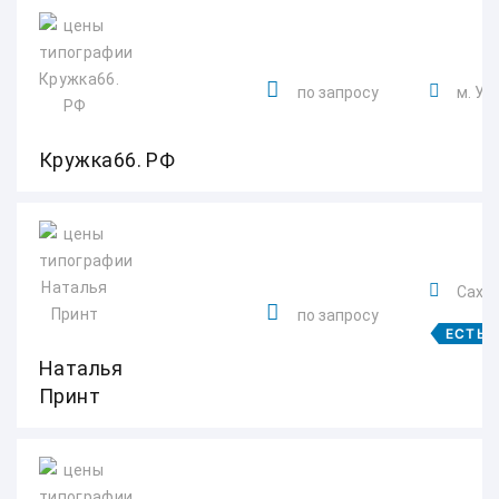
по запросу
м. Ур
Кружка66. РФ
Сахар
по запросу
ЕСТЬ 
Наталья
Принт