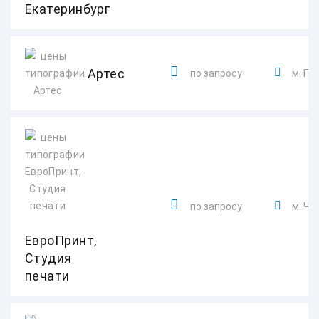
Екатеринбург
Артес
по запросу
м. Ге
по запросу
м. Чк
ЕвроПринт,
Студия
печати