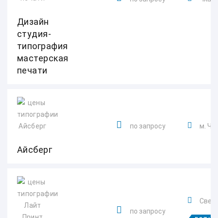
Дизайн
студия-
типография
мастерская
печати
по запросу
м. Чк
Айсберг
Сверд
по запросу