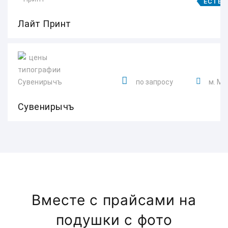
ЕСТЬ 
Лайт Принт
по запросу
м. М
Сувенирычъ
Вместе с прайсами на
подушки с фото