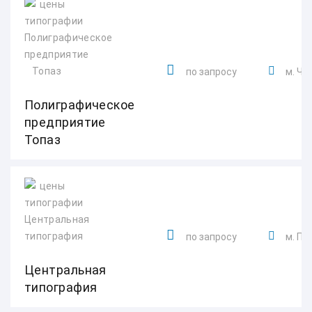
по запросу
м. Чк
Полиграфическое
предприятие
Топаз
по запросу
м. Пл
Центральная
типография