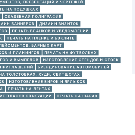
УМЕНТОВ, ПРЕЗЕНТАЦИЙ И ЧЕРТЕЖЕЙ
ТЬ НА ПОДУШКАХ
СВАДЕБНАЯ ПОЛИГРАФИЯ
ЗАЙН БАННЕРОВ
ДИЗАЙН ВИЗИТОК
ТОВ
ПЕЧАТЬ БЛАНКОВ И УВЕДОМЛЕНИЙ
К
ПЕЧАТЬ НА ПЛЕНКЕ И БЭКЛИТЕ
ЛЕЙСМЕНТОВ, БАРНЫХ КАРТ
КОВ И ПЛАНИНГОВ
ПЕЧАТЬ НА ФУТБОЛКАХ
ГОВ И ВЫМПЕЛОВ
ИЗГОТОВЛЕНИЕ СТЕНДОВ И СТОЕК
 ПРИГЛАШЕНИЙ
БРЕНДИРОВАНИЕ АВТОМОБИЛЕЙ
НА ТОЛСТОВКАХ, ХУДИ, СВИТШОТАХ
ОВ
ИЗГОТОВЛЕНИЕ БИРОК И ЯРЛЫКОВ
КА
ПЕЧАТЬ НА ЛЕНТАХ
ИЕ ПЛАНОВ ЭВАКУАЦИИ
ПЕЧАТЬ НА ШАРАХ