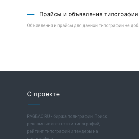
Прайсы и объявления типографии
Объявления и прайсы для данной типографии не доб
О проекте
PAGBAC.RU - биржа полиграфии. Поиск
рекламных агентств и типографий,
рейтинг типографий и тендеры на
полиграфию.