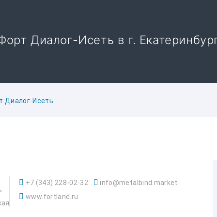
Форт Диалог-Исеть в г. Екатеринбур
т Диалог-Исеть
+7 (343) 228-02-32
info@metalbind.market
ь
www.fortland.ru
кая