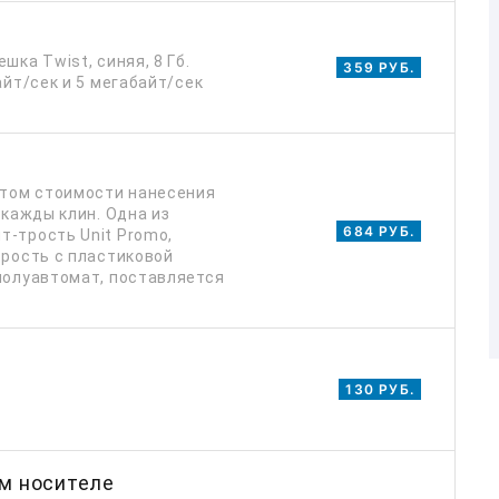
шка Twist, синяя, 8 Гб.
359 РУБ.
айт/cек и 5 мегабайт/сек
четом стоимости нанесения
 кажды клин. Одна из
684 РУБ.
т-трость Unit Promo,
трость с пластиковой
полуавтомат, поставляется
130 РУБ.
м носителе