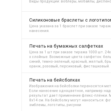
Виды продукции: воблеры, мобайлы, диспен
Силиконовые браслеты с логотипо
Цена указана за 1 браслет при заказе тираж
нанесения.
Печать на бумажных салфетках
Цена за 1 шт при заказе тиража 1000 шт. 24х
х слойные. Возможные цвета салфеток: белый
синий, темно-зеленый, красный, желтый, бр
оранж, розовый, персиковый, фисташковый.
Печать на бейсболках
Изображения на бейсболки переносятся ме
Если нанесение одноцветное, например над
результат дает применение флекс-плёнки. 
8х14 см. На бейсболку могут наноситься: фо
эмблемы, логотипы, рисунки