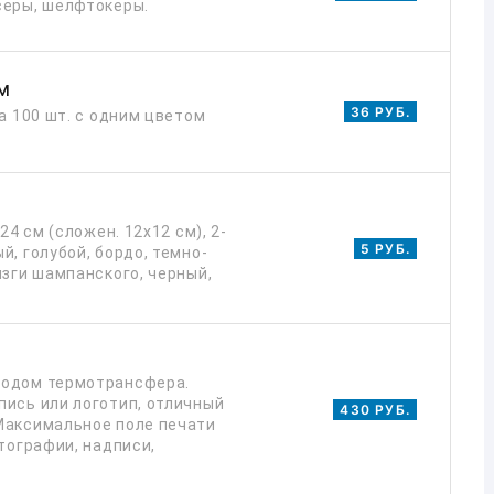
серы, шелфтокеры.
м
36 РУБ.
а 100 шт. с одним цветом
24 см (сложен. 12х12 см), 2-
5 РУБ.
, голубой, бордо, темно-
ызги шампанского, черный,
тодом термотрансфера.
пись или логотип, отличный
430 РУБ.
Максимальное поле печати
тографии, надписи,