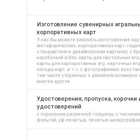
Изготовление сувенирных игральны
корпоративных карт
У нас Вы можете заказать изготовление карт
метафорических, корпоративных карт; гадал
стандартном и дизайнерском картонах; с бр
коробочкой и без; карты для настольных игр,
карты для корпоративных игр; карточных иг
колоды карт, в т.ч. с фотографиями; восста
том числе утерянных; с дизайном всемирно 
многое другое.
Удостоверения, пропуска, корочки
удостоверений
с поролоном различной толщины; с тиснени
фольгой, уф-печатью, печатью шелкографие