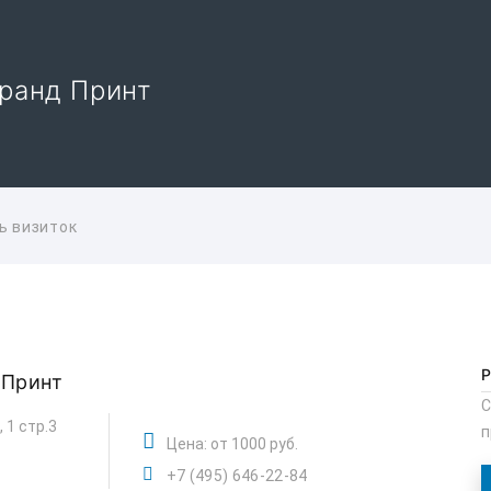
Гранд Принт
ь визиток
 Принт
С
 1 стр.3
п
Цена: от 1000 руб.
+7 (495) 646-22-84