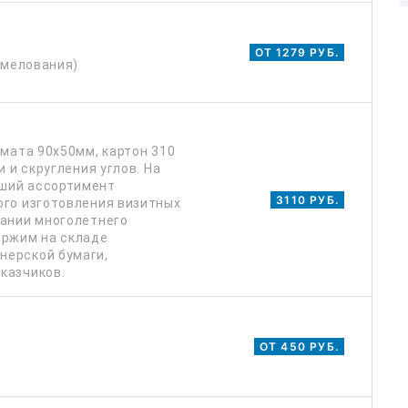
ОТ 1279 РУБ.
 мелования)
рмата 90х50мм, картон 310
 и скругления углов. На
ший ассортимент
3110 РУБ.
ого изготовления визитных
вании многолетнего
ержим на складе
нерской бумаги,
казчиков.
ОТ 450 РУБ.