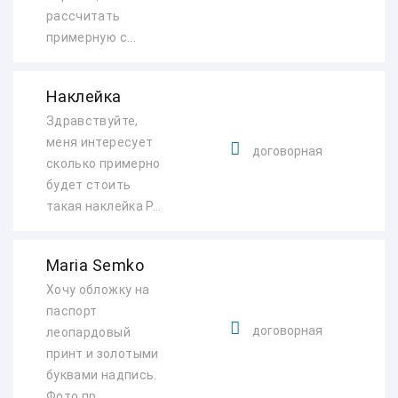
рассчитать
примерную с...
Наклейка
Здравствуйте,
меня интересует
договорная
сколько примерно
будет стоить
такая наклейка Р...
Maria Semko
Хочу обложку на
паспорт
договорная
леопардовый
принт и золотыми
буквами надпись.
Фото пр...