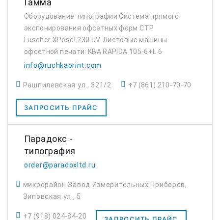
Гамма
Оборудование типографии Система прямого
экспонирования офсетных форм CTP
Luscher XPose! 230 UV. Листовые машины
офсетной печати: KBA RAPIDA 105-6+L 6
красок + ВД лак SAKURAI OLIVER 575SD 5
info@ruchkaprint.com
красок Машины трафаретной печати
Рашпилевская ул., 321/2
+7 (861) 210-70-70
Трафаретная листо...
ЗАПРОСИТЬ ПРАЙС
Парадокс -
типография
order@paradoxltd.ru
микрорайон Завод Измерительных Приборов,
Зиповская ул., 5
+7 (918) 024-84-20
ЗАПРОСИТЬ ПРАЙС