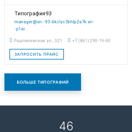
Типография93
manager@xn--93-6kclyc3bhlp2a7k.xn-
-p1ai
Рашпилевская ул., 321
+7 (861) 290-19-60
ЗАПРОСИТЬ ПРАЙС
БОЛЬШЕ ТИПОГРАФИЙ
46