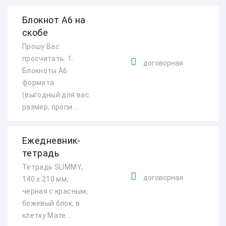
Блокнот А6 на
скобе
Прошу Вас
просчитать: 1.
договорная
Блокноты А6
формата
(выгодный для вас
размер, пропи...
Ежедневник-
тетрадь
Тетрадь SLIMMY,
договорная
140 х 210 мм,
черная с красным,
бежевый блок, в
клетку Мате...