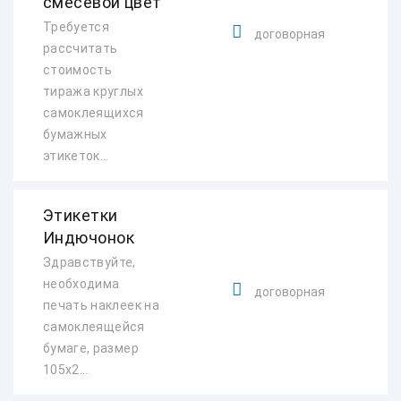
смесевой цвет
Требуется
договорная
рассчитать
стоимость
тиража круглых
самоклеящихся
бумажных
этикеток...
Этикетки
Индючонок
Здравствуйте,
необходима
договорная
печать наклеек на
самоклеящейся
бумаге, размер
105х2...