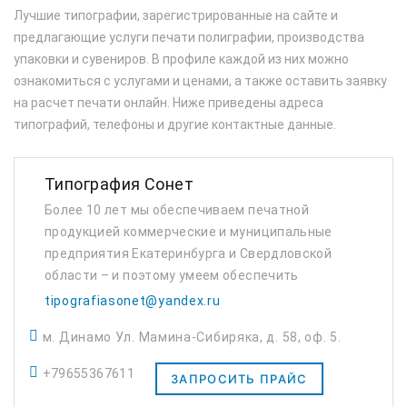
Лучшие типографии, зарегистрированные на сайте и
предлагающие услуги печати полиграфии, производства
упаковки и сувениров. В профиле каждой из них можно
ознакомиться с услугами и ценами, а также оставить заявку
на расчет печати онлайн. Ниже приведены адреса
типографий, телефоны и другие контактные данные.
Типография Сонет
Более 10 лет мы обеспечиваем печатной
продукцией коммерческие и муниципальные
предприятия Екатеринбурга и Свердловской
области – и поэтому умеем обеспечить
минимальную стоимость тиражей при
tipografiasonet@yandex.ru
надлежащем качестве. Мы осознаём
м. Динамо Ул. Мамина-Сибиряка, д. 58, оф. 5.
значимость своего труда...
+79655367611
ЗАПРОСИТЬ ПРАЙС