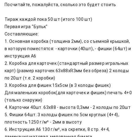
Посчитайте, пожалуйста, сколько это будет стоить

Тираж каждой пока 50 шт (итого 100 шт)

Первая игра "Бульк"

Составляющие:

1. Основная коробка (толщина 2мм), со съемной крышкой, 
в которую поместятся: - карточки (40шт), - фишки (64шт) и 
инструкция А6

2. Коробка для карточек (стандартный размер игральных 
карт) (размер карточек 63х88хR3мм без обреза) 2 колоды 
по 20шт (т.е. 2 коробки)

3. Коробка для фишек 15х5см (в 3 колоды фишек)

Для маленьких коробок(для карточек и фишек) печать 4+0 
(только снаружи)

4. Карточки 40шт. 63х88 - высота 0,3мм - 2 колоды по 20шт

5. Фишки 64шт. 3 колоды фишек по 5см круглых (4+4), 
плотность 1250 г/м² - 2мм в высоту

6. Инструкция А6 130 г/м², на скрепке, 8 стр. 4+4, 
ламинация матовая, мелованная бумага
