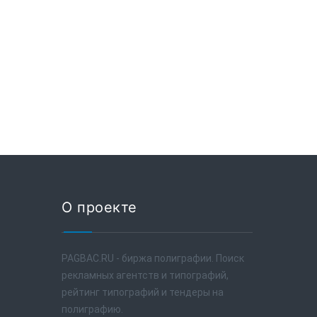
О проекте
PAGBAC.RU - биржа полиграфии. Поиск
рекламных агентств и типографий,
рейтинг типографий и тендеры на
полиграфию.