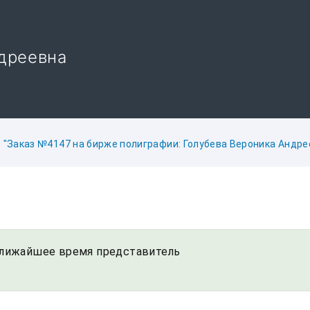
ндреевна
: "Заказ №4147 на бирже полиграфии: Голубева Вероника Андреев
 ближайшее время представитель