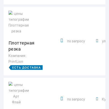
по запросу
ул. 
Плоттерная
резка
Компания:
PrintLion
ЕСТЬ ДОСТАВКА
по запросу
Курс