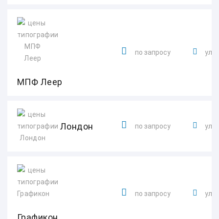
по запросу
ул. 
МПФ Леер
Лондон
по запросу
ул. 
по запросу
ул. 
Графикон