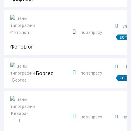
ул. 
по запросу
ЕСТЬ
ФотоLion
г. В
Боргес
по запросу
ЕСТЬ
по запросу
прос