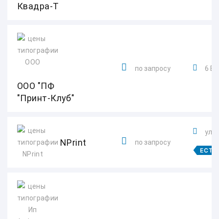
Квадра-Т
по запросу
6 Ба
ООО "ПФ
"Принт-Клуб"
ул. 
NPrint
по запросу
ЕСТЬ