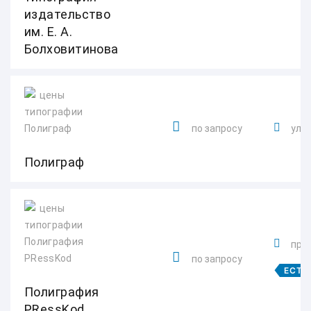
издательство
им. Е. А.
Болховитинова
по запросу
ул.
Полиграф
прос
по запросу
ЕСТЬ
Полиграфия
PRessKod