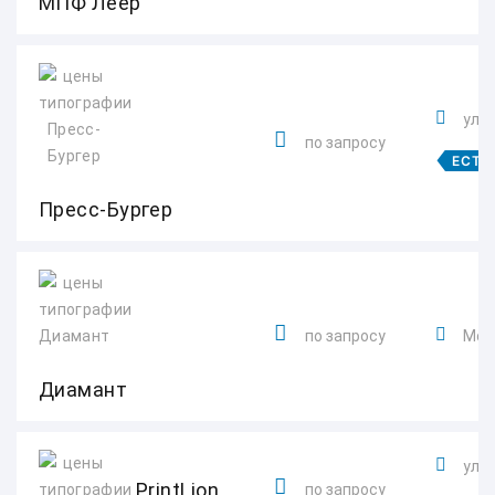
МПФ Леер
ул. 
по запросу
ЕСТЬ
Пресс-Бургер
по запросу
Моск
Диамант
ул. 
PrintLion
по запросу