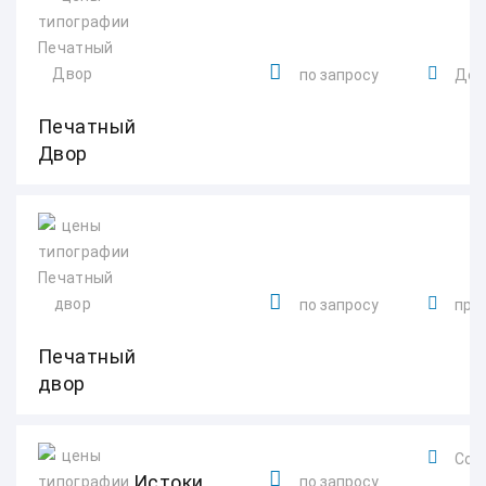
по запросу
Донб
Печатный
Двор
по запросу
прос
Печатный
двор
Солн
Истоки
по запросу