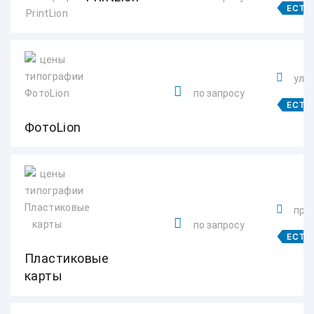
ЕСТЬ
ул. 
по запросу
ЕСТЬ
ФотоLion
прос
по запросу
ЕСТЬ
Пластиковые
карты