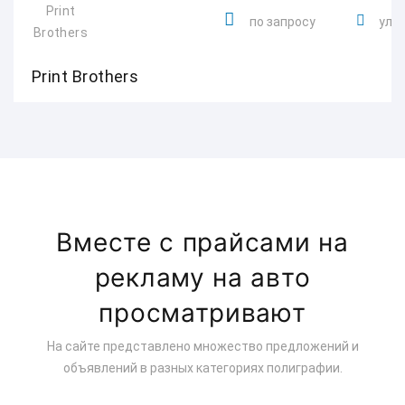
по запросу
ул. 
Print Brothers
Вместе с прайсами на
рекламу на авто
просматривают
На сайте представлено множество предложений и
объявлений в разных категориях полиграфии.