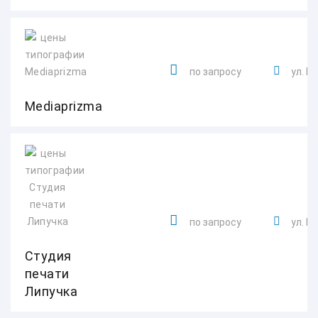
по запросу
ул. Р
Mediaprizma
по запросу
ул. В
Студия
печати
Липучка