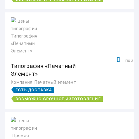
по зап
Типография «Печатный
Элемент»
Компания: Печатный элемент
ЕСТЬ ДОСТАВКА
ВОЗМОЖНО СРОЧНОЕ ИЗГОТОВЛЕНИЕ