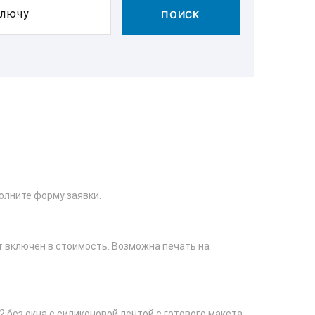
ключу
ПОИСК
олните форму заявки.
рт включен в стоимость. Возможна печать на
 без окна с силиконовой лентой с готового макета