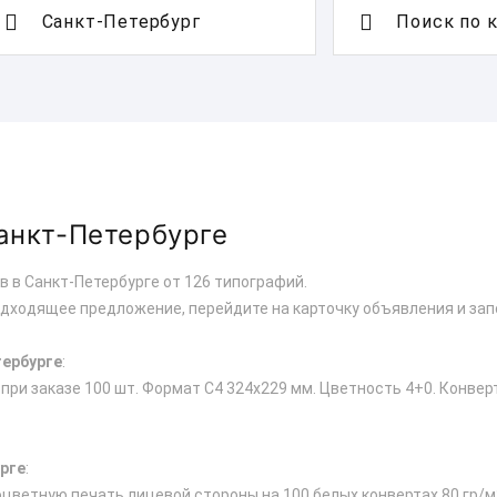
Поиск по 
анкт-Петербурге
в в Санкт-Петербурге от 126 типографий.
одходящее предложение, перейдите на карточку объявления и зап
тербурге
:
 при заказе 100 шт. Формат С4 324х229 мм. Цветность 4+0. Конве
рге
:
цветную печать лицевой стороны на 100 белых конвертах 80 гр/м2