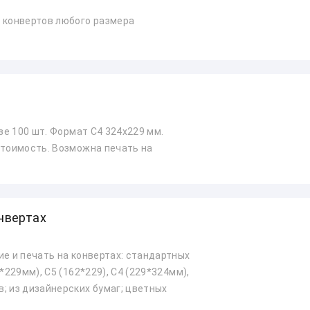
 конвертов любого размера
зе 100 шт. Формат С4 324х229 мм.
стоимость. Возможна печать на
онвертах
ие и печать на конвертах: стандартных
*229мм), С5 (162*229), С4 (229*324мм),
; из дизайнерских бумаг; цветных