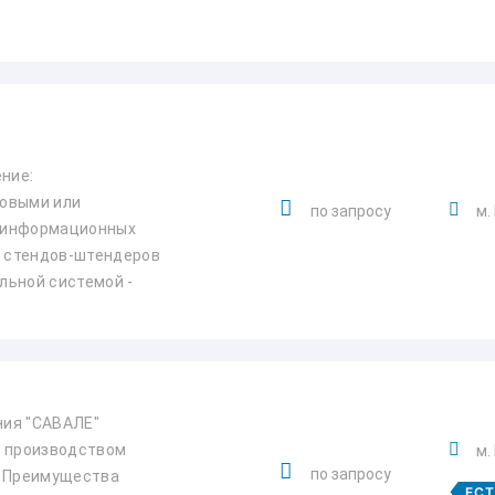
ние:
ковыми или
по запросу
м.
 информационных
 стендов-штендеров
льной системой -
ния "САВАЛЕ"
и производством
м.
по запросу
. Преимущества
ЕС