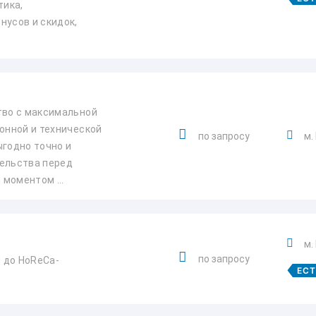
тика,
нусов и скидок,
тво с максимальной
онной и технической
по запросу
м.
ыгодно точно и
тельства перед
моментом ...
м.
по запросу
и до HoReCa-
ЕС