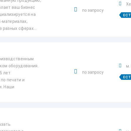
ованную продукцию,
Хе
елает ваш бизнес
по запросу
циализируется на
ЕС
S-материалах,
 разных сферах...
роизводственным
ком оборудования.
м.
по запросу
5 лет
ЕС
по печати и
и. Наши
азать