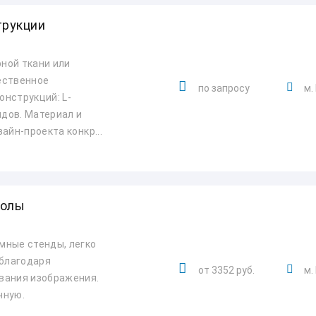
трукции
ной ткани или
ественное
по запросу
м.
нструкций: L-
ндов. Материал и
айн-проекта конкр...
волы
мные стенды, легко
благодаря
от 3352 руб.
м.
вания изображения.
чную.