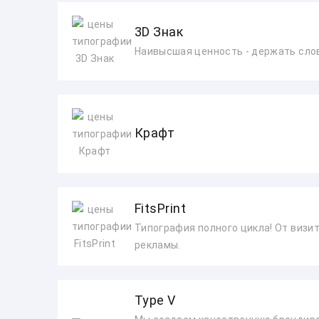
3D Знак
Наивысшая ценность - держать сло
Крафт
FitsPrint
Типография полного цикла! От визи
рекламы.
Type V