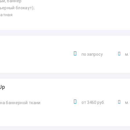
ый, баннер
ьерный блокаут);
матная
по запросу
м.
Up
от 3460 руб.
м.
 на баннерной ткани