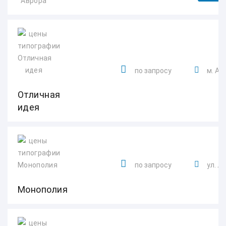
по запросу
м. Ал
Отличная
идея
по запросу
ул. Л
Монополия