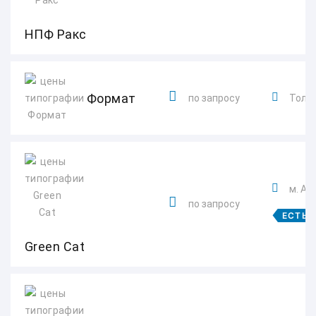
НПФ Ракс
Формат
по запросу
Толья
м. Ал
по запросу
ЕСТЬ 
Green Cat