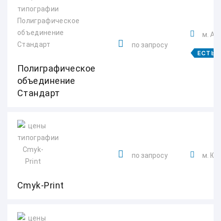
м. Ал
по запросу
ЕСТЬ 
Полиграфическое
объединение
Стандарт
по запросу
м. Юн
Cmyk-Print