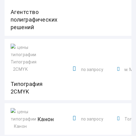
Агентство
полиграфических
решений
по запросу
м. Мо
Типография
2CMYK
Канон
по запросу
Толья