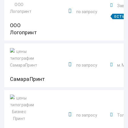
Завод
по запросу
ЕСТЬ 
ООО
Логопринт
по запросу
м. Мо
СамараПринт
по запросу
Толья