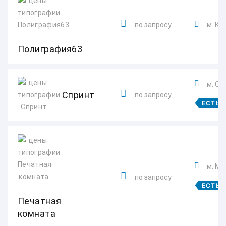
по запросу
м. Ки
Полиграфия63
м. Сп
Спринт
по запросу
ЕСТЬ 
м. Мо
по запросу
ЕСТЬ 
Печатная
комната