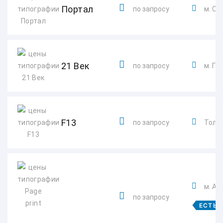
Портал
по запросу
м. Сп
21 Век
по запросу
м. Га
F13
по запросу
Толья
м. Ал
по запросу
ЕСТЬ 