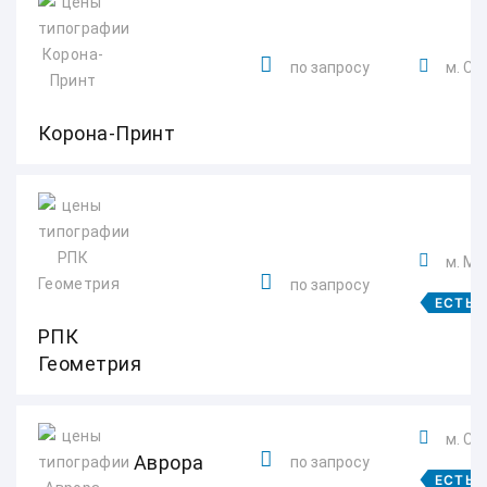
по запросу
м. Со
Корона-Принт
м. Мо
по запросу
ЕСТЬ 
РПК
Геометрия
м. Сп
Аврора
по запросу
ЕСТЬ 