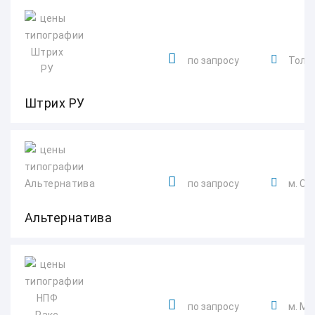
по запросу
Толья
Штрих РУ
по запросу
м. Сп
Альтернатива
по запросу
м. Мо