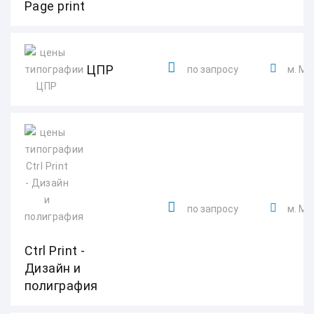
Page print
ЦПР
по запросу
м. Мо
по запросу
м. Мо
Ctrl Print -
Дизайн и
полиграфия