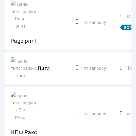
м. 
по запросу
ЕСТЬ
Page print
Лига
по запросу
Толь
по запросу
м. 
НПФ Ракс