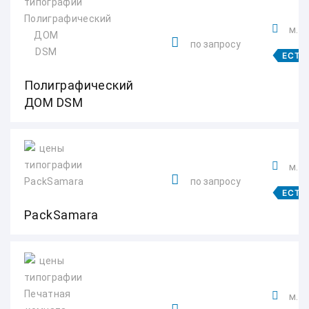
м. Г
по запросу
ЕСТЬ
Полиграфический
ДОМ DSM
м. 
по запросу
ЕСТЬ
PackSamara
м. 