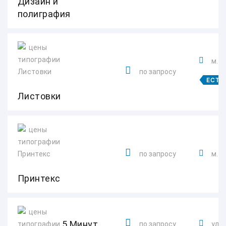
Дизайн и
полиграфия
м. 
по запросу
ЕСТЬ
Листовки
по запросу
м. 
Принтекс
5 Минут
по запросу
ул. 