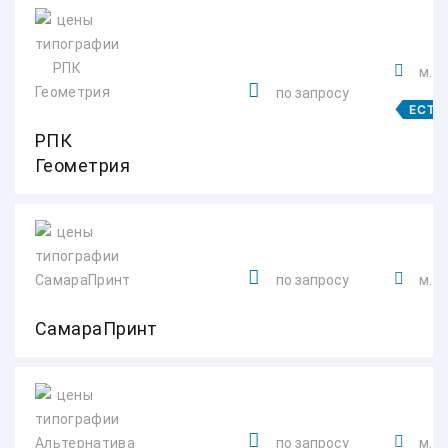
м. 
по запросу
ЕСТЬ
РПК
Геометрия
по запросу
м. 
СамараПринт
по запросу
м. 