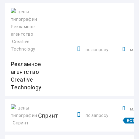
по запросу
м. С
Рекламное
агентство
Creative
Technology
м. 
Спринт
по запросу
ЕСТЬ