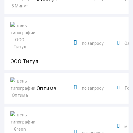
по запросу
Озер
ООО Титул
Оптима
по запросу
Толь
м. 
по запросу