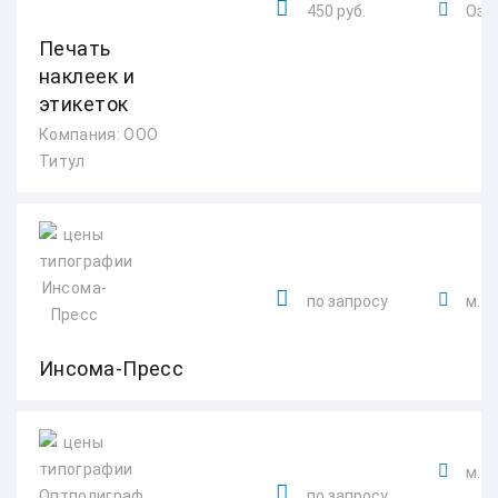
450 руб.
Озер
Печать
наклеек и
этикеток
Компания: ООО
Титул
по запросу
м. 
Инсома-Пресс
м. 
по запросу