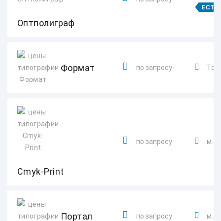
ЕСТЬ
Оптполиграф
Формат
по запросу
Толь
по запросу
м. 
Cmyk-Print
Портал
по запросу
м. 