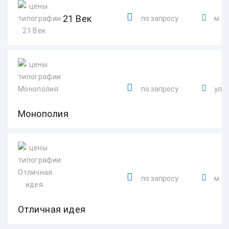
21 Век
по запросу
м. Г
по запросу
ул. 
Монополия
по запросу
м. 
Отличная идея