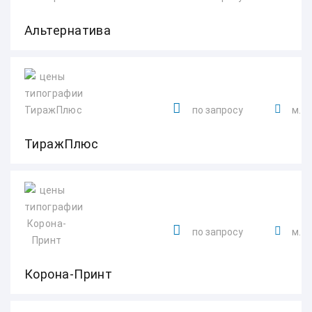
Альтернатива
по запросу
м. 
ТиражПлюс
по запросу
м. С
Корона-Принт