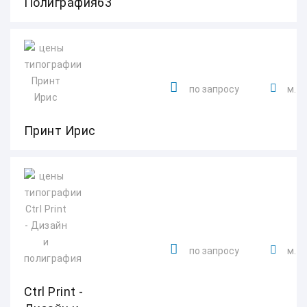
Полиграфия63
по запросу
м. 
Принт Ирис
по запросу
м. 
Ctrl Print -