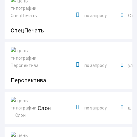
по запросу
Ста
СпецПечать
по запросу
ул. 
Перспектива
Слон
по запросу
ш. К