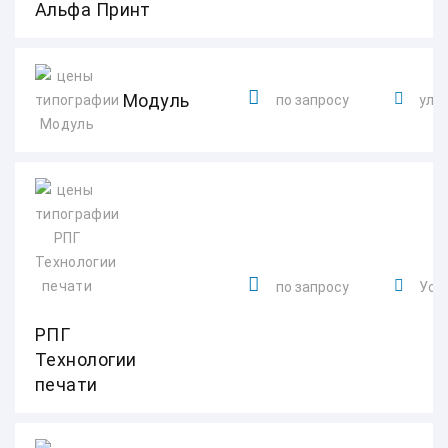
Альфа Принт
Модуль
по запросу
ул. 
по запросу
Усол
РПГ
Технологии
печати