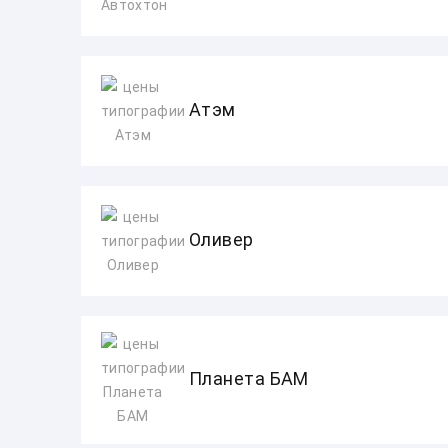
Атэм
Оливер
Планета БАМ