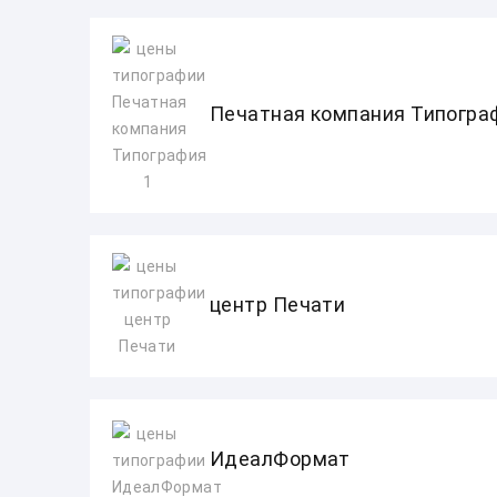
Печатная компания Типогра
центр Печати
ИдеалФормат