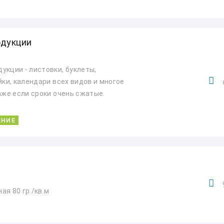
одукции
укции - листовки, буклеты,
йки, календари всех видов и многое
аже если сроки очень сжатые.
ЕНИЕ
я 80 гр./кв.м