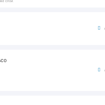
же слои.
БСО