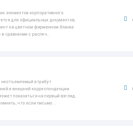
ших элементов корпоративного
уется для официальных документов,
мент на цветном фирменном бланке
в сравнении с распеч...
о неотъемлемый атрибут
нней и внешней корреспонденции.
 может показаться на первый взгляд,
мнить, что если письмо ...