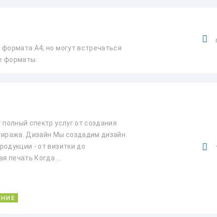
 формата А4, но могут встречаться
ие форматы.
 полный спектр услуг от coздaния
 тиpaжa. Дизaйн Мы coздaдим дизaйн
родукции - от визитки дo
 пeчaть Когда ...
ЕНИЕ