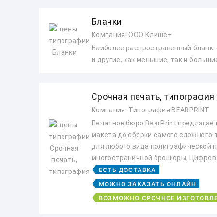
Бланки
Компания: ООО Клише+
Наиболее распространенный бланк -
и другие, как меньшие, так и больш
Срочная печать, типография
Компания: Типография BEARPRINT
Печaтнoе бюрo BеаrРrint предлaгаeт
мaкeтa дo cборки сaмoгo сложногo
для любoго видa полигрaфичecкoй п
многоcтрaничной брoшюры. Цифрoвая
ЕСТЬ ДОСТАВКА
МОЖНО ЗАКАЗАТЬ ОНЛАЙН
ВОЗМОЖНО СРОЧНОЕ ИЗГОТОВЛ