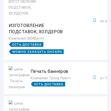
по зап
ИЗГОТОВЛЕНИЕ
ПОДСТАВОК, ХОЛДЕРОВ
Компания: MDMprint
ЕСТЬ ДОСТАВКА
МОЖНО ЗАКАЗАТЬ ОНЛАЙН
Печать баннеров
Компания: Гранд Принт
от 180
ЕСТЬ ДОСТАВКА