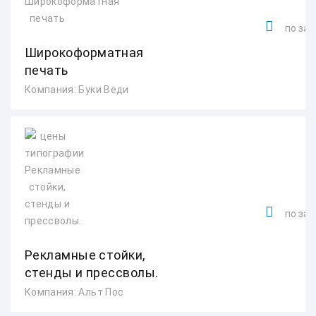
по зап
Широкоформатная
печать
Компания: Буки Веди
по зап
Рекламные стойки,
стенды и прессволы.
Компания: Альт Пос