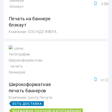
3 580 
Печать на баннере
блэкаут
Компания: ООО КДЕ ФИЕРА
от 220
Широкоформатная
печать баннеров
Компания: Центр Печати
ЕСТЬ ДОСТАВКА
ВОЗМОЖНО СРОЧНОЕ ИЗГОТОВЛЕНИЕ