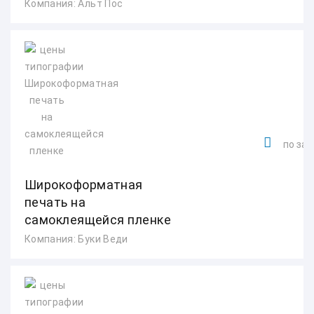
Компания: Альт Пос
по зап
Широкоформатная
печать на
самоклеящейся пленке
Компания: Буки Веди