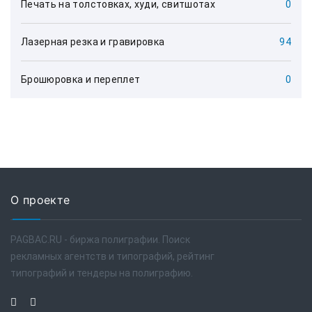
Печать на толстовках, худи, свитшотах
0
Лазерная резка и гравировка
94
Брошюровка и переплет
0
О проекте
PAGBAC.RU - биржа полиграфии. Поиск
рекламных агентств и типографий, рейтинг
типографий и тендеры на полиграфию.