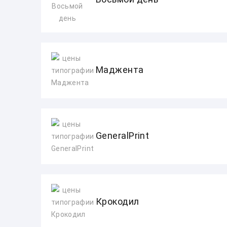
Маджента
GeneralPrint
Крокодил